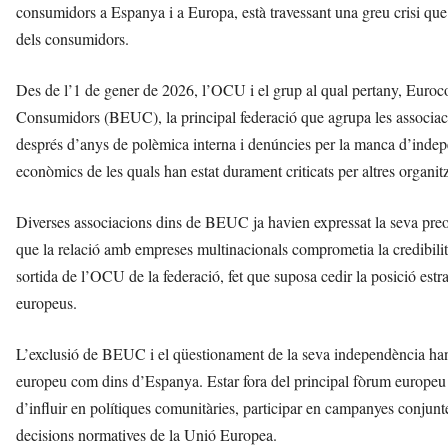
consumidors a Espanya i a Europa, està travessant una greu crisi que 
dels consumidors.
Des de l’1 de gener de 2026, l’OCU i el grup al qual pertany, Euroc
Consumidors (BEUC), la principal federació que agrupa les associac
després d’anys de polèmica interna i denúncies per la manca d’indep
econòmics de les quals han estat durament criticats per altres organ
Diverses associacions dins de BEUC ja havien expressat la seva pr
que la relació amb empreses multinacionals comprometia la credibilit
sortida de l’OCU de la federació, fet que suposa cedir la posició est
europeus.
L’exclusió de BEUC i el qüestionament de la seva independència han p
europeu com dins d’Espanya. Estar fora del principal fòrum europeu 
d’influir en polítiques comunitàries, participar en campanyes conjun
decisions normatives de la Unió Europea.