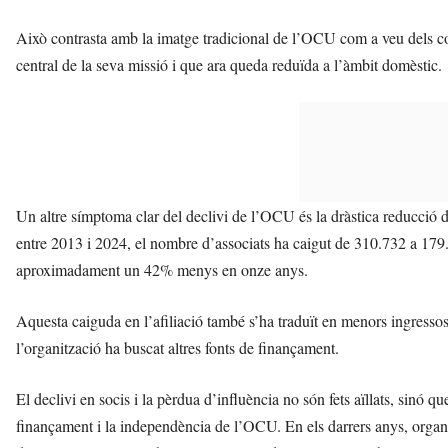
Això contrasta amb la imatge tradicional de l’OCU com a veu dels c
central de la seva missió i que ara queda reduïda a l’àmbit domèstic.
Un altre símptoma clar del declivi de l’OCU és la dràstica reducció 
entre 2013 i 2024, el nombre d’associats ha caigut de 310.732 a 179
aproximadament un 42% menys en onze anys.
Aquesta caiguda en l’afiliació també s’ha traduït en menors ingresso
l’organització ha buscat altres fonts de finançament.
El declivi en socis i la pèrdua d’influència no són fets aïllats, sinó
finançament i la independència de l’OCU. En els darrers anys, orga