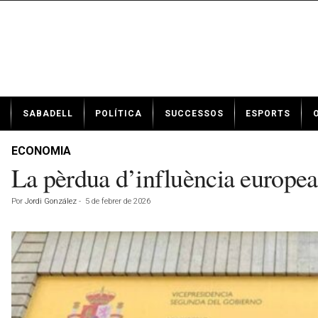
N
SABADELL
POLÍTICA
SUCCESSOS
ESPORTS
o
t
í
ECONOMIA
c
La pèrdua d’influència europea
i
e
Por
Jordi González
-
5 de febrer de 2026
s
d
e
S
a
b
a
d