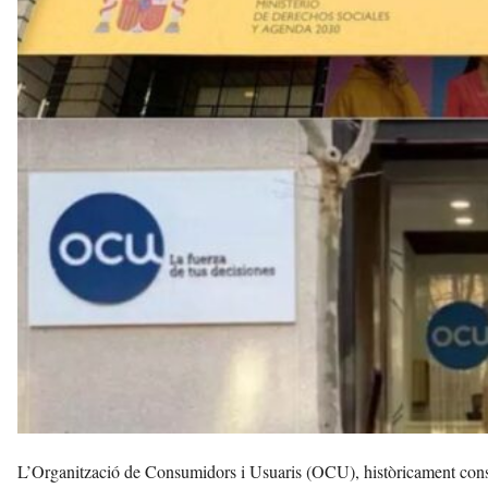
e
l
l
a
v
u
i
L’Organització de Consumidors i Usuaris (OCU), històricament conside