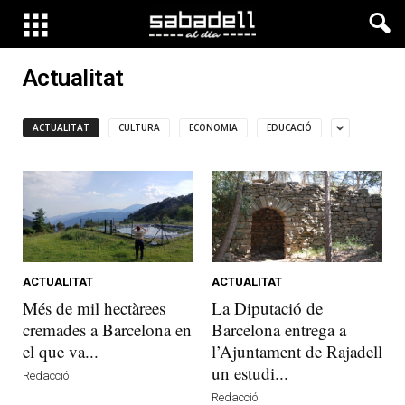
Actualitat
ACTUALITAT
CULTURA
ECONOMIA
EDUCACIÓ
ACTUALITAT
ACTUALITAT
Més de mil hectàrees
La Diputació de
cremades a Barcelona en
Barcelona entrega a
el que va...
l’Ajuntament de Rajadell
un estudi...
Redacció
Redacció