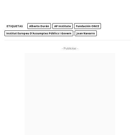
ETIQUETAS
Alberto Durán
AP Institute
Fundación ONCE
Institut Europeu D’Assumptes Públics I Govern
Joan Navarro
- Publicitat -