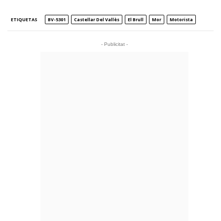
ETIQUETAS
BV-5301
Castellar Del Vallès
El Brull
Mor
Motorista
- Publicitat -