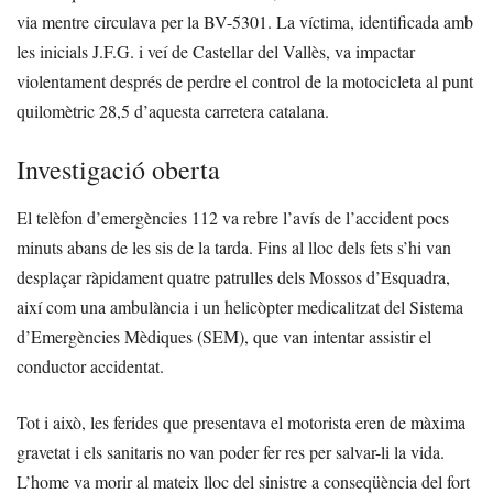
via mentre circulava per la BV-5301. La víctima, identificada amb
les inicials J.F.G. i veí de Castellar del Vallès, va impactar
violentament després de perdre el control de la motocicleta al punt
quilomètric 28,5 d’aquesta carretera catalana.
Investigació oberta
El telèfon d’emergències 112 va rebre l’avís de l’accident pocs
minuts abans de les sis de la tarda. Fins al lloc dels fets s’hi van
desplaçar ràpidament quatre patrulles dels Mossos d’Esquadra,
així com una ambulància i un helicòpter medicalitzat del Sistema
d’Emergències Mèdiques (SEM), que van intentar assistir el
conductor accidentat.
Tot i això, les ferides que presentava el motorista eren de màxima
gravetat i els sanitaris no van poder fer res per salvar-li la vida.
L’home va morir al mateix lloc del sinistre a conseqüència del fort