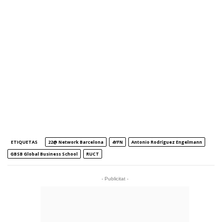
ETIQUETAS
22@ Network Barcelona
4YFN
Antonio Rodríguez Engelmann
GBSB Global Business School
RUCT
- Publicitat -