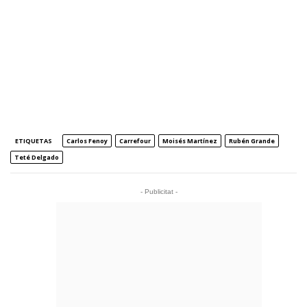
ETIQUETAS
Carlos Fenoy
Carrefour
Moisés Martínez
Rubén Grande
Teté Delgado
- Publicitat -