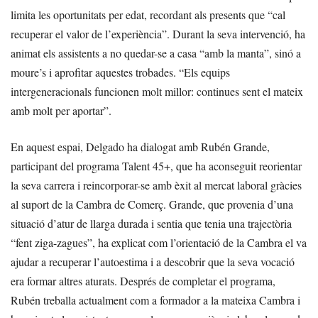
limita les oportunitats per edat, recordant als presents que “cal
recuperar el valor de l’experiència”. Durant la seva intervenció, ha
animat els assistents a no quedar-se a casa “amb la manta”, sinó a
moure’s i aprofitar aquestes trobades. “Els equips
intergeneracionals funcionen molt millor: continues sent el mateix
amb molt per aportar”.
En aquest espai, Delgado ha dialogat amb Rubén Grande,
participant del programa Talent 45+, que ha aconseguit reorientar
la seva carrera i reincorporar-se amb èxit al mercat laboral gràcies
al suport de la Cambra de Comerç. Grande, que provenia d’una
situació d’atur de llarga durada i sentia que tenia una trajectòria
“fent ziga-zagues”, ha explicat com l’orientació de la Cambra el va
ajudar a recuperar l’autoestima i a descobrir que la seva vocació
era formar altres aturats. Després de completar el programa,
Rubén treballa actualment com a formador a la mateixa Cambra i