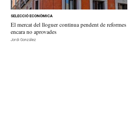
e
l
l
SELECCIÓ ECONÒMICA
a
El mercat del lloguer continua pendent de reformes
v
encara no aprovades
u
Jordi González
i