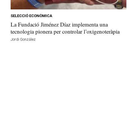
e
l
l
SELECCIÓ ECONÒMICA
a
La Fundació Jiménez Díaz implementa una
v
tecnologia pionera per controlar l’oxigenoteràpia
u
Jordi González
i