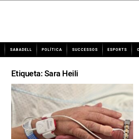
N
SABADELL
POLÍTICA
SUCCESSOS
ESPORTS
o
t
í
c
Etiqueta: Sara Heili
i
e
s
d
e
S
a
b
a
d