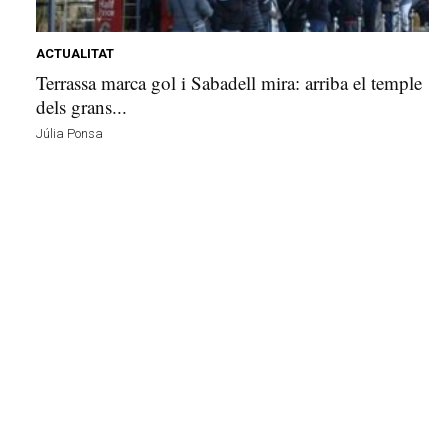
e
l
l
ACTUALITAT
a
Terrassa marca gol i Sabadell mira: arriba el temple
v
dels grans...
u
Júlia Ponsa
i