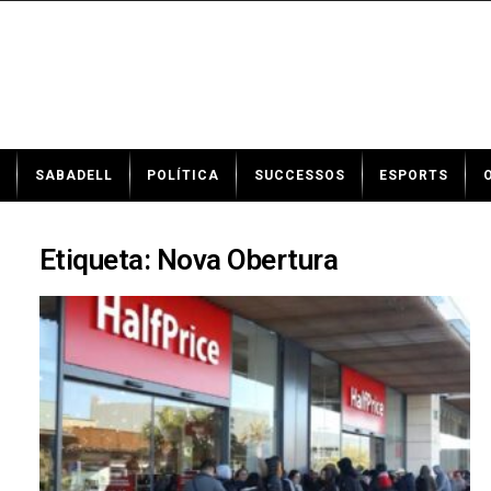
N
SABADELL
POLÍTICA
SUCCESSOS
ESPORTS
o
t
í
c
Etiqueta: Nova Obertura
i
e
s
d
e
S
a
b
a
d