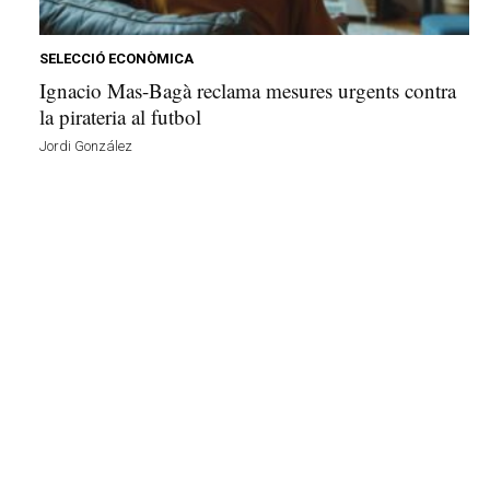
e
l
l
SELECCIÓ ECONÒMICA
a
Ignacio Mas-Bagà reclama mesures urgents contra
v
la pirateria al futbol
u
Jordi González
i