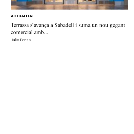
e
l
l
ACTUALITAT
a
Terrassa s’avança a Sabadell i suma un nou gegant
v
comercial amb...
u
Júlia Ponsa
i