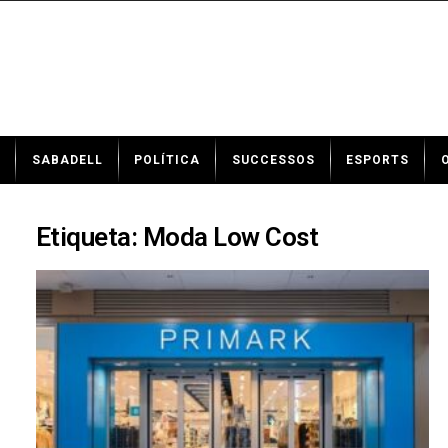
N
SABADELL
POLÍTICA
SUCCESSOS
ESPORTS
o
t
í
c
Etiqueta: Moda Low Cost
i
e
s
d
e
S
a
b
a
d