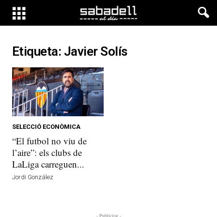
Etiqueta: Javier Solís
SELECCIÓ ECONÒMICA
“El futbol no viu de
l’aire”: els clubs de
LaLiga carreguen...
Jordi González
- Publicitat -