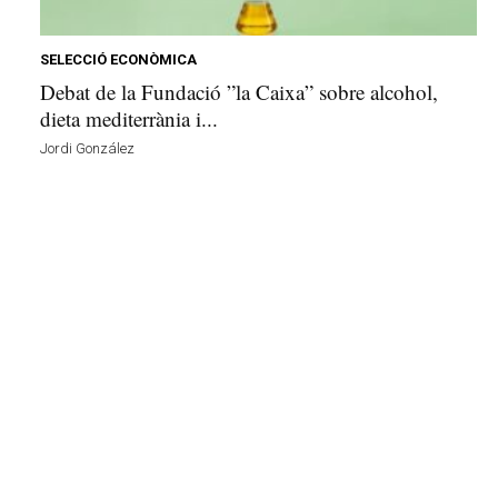
e
l
l
SELECCIÓ ECONÒMICA
a
Debat de la Fundació ”la Caixa” sobre alcohol,
v
dieta mediterrània i...
u
Jordi González
i