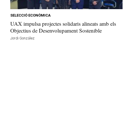
e
l
l
SELECCIÓ ECONÒMICA
a
UAX impulsa projectes solidaris alineats amb els
v
Objectius de Desenvolupament Sostenible
u
Jordi González
i