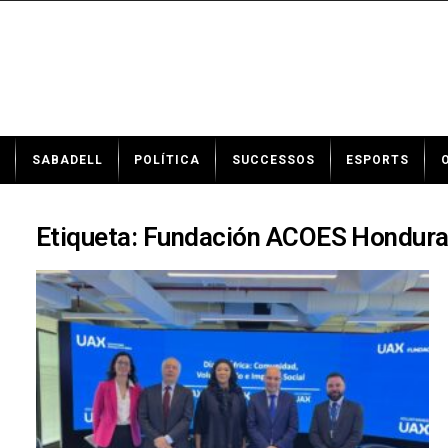
N
SABADELL
POLÍTICA
SUCCESSOS
ESPORTS
o
t
í
c
Etiqueta: Fundación ACOES Hondur
i
e
s
d
e
S
a
b
a
d