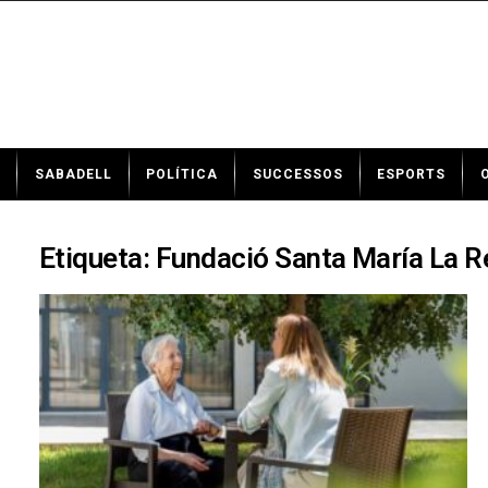
N
SABADELL
POLÍTICA
SUCCESSOS
ESPORTS
o
t
í
c
Etiqueta: Fundació Santa María La R
i
e
s
d
e
S
a
b
a
d