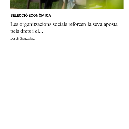
e
l
l
SELECCIÓ ECONÒMICA
a
Les organitzacions socials reforcen la seva aposta
v
pels drets i el...
u
Jordi González
i