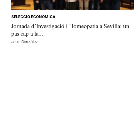
e
l
l
SELECCIÓ ECONÒMICA
a
Jornada d’Investigació i Homeopatia a Sevilla: un
v
pas cap a la...
u
Jordi González
i