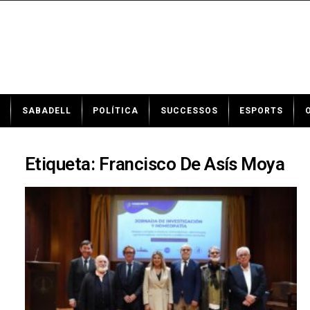
N
SABADELL
POLÍTICA
SUCCESSOS
ESPORTS
o
t
í
c
Etiqueta: Francisco De Asís Moya
i
e
s
d
e
S
a
b
a
d