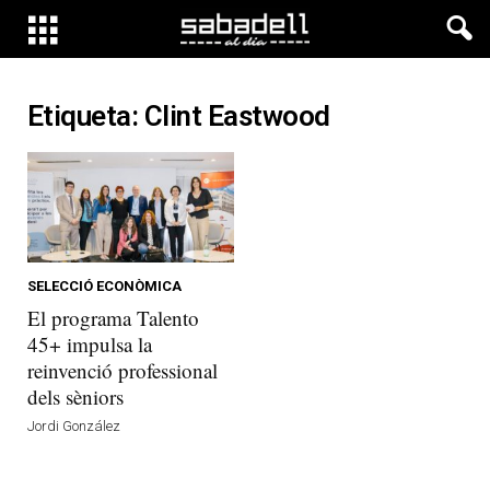
Etiqueta: Clint Eastwood
SELECCIÓ ECONÒMICA
El programa Talento
45+ impulsa la
reinvenció professional
dels sèniors
Jordi González