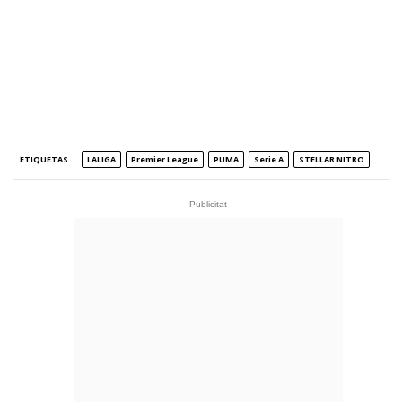
ETIQUETAS
LALIGA
Premier League
PUMA
Serie A
STELLAR NITRO
- Publicitat -