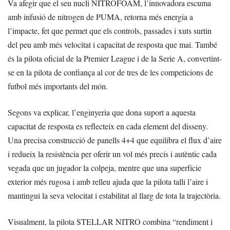
Va afegir que el seu nucli NITROFOAM, l’innovadora escuma
amb infusió de nitrogen de PUMA, retorna més energia a
l’impacte, fet que permet que els controls, passades i xuts surtin
del peu amb més velocitat i capacitat de resposta que mai. També
és la pilota oficial de la Premier League i de la Serie A, convertint-
se en la pilota de confiança al cor de tres de les competicions de
futbol més importants del món.
Segons va explicar, l’enginyeria que dona suport a aquesta
capacitat de resposta es reflecteix en cada element del disseny.
Una precisa construcció de panells 4+4 que equilibra el flux d’aire
i redueix la resistència per oferir un vol més precís i autèntic cada
vegada que un jugador la colpeja, mentre que una superfície
exterior més rugosa i amb relleu ajuda que la pilota talli l’aire i
mantingui la seva velocitat i estabilitat al llarg de tota la trajectòria.
Visualment, la pilota STELLAR NITRO combina “rendiment i