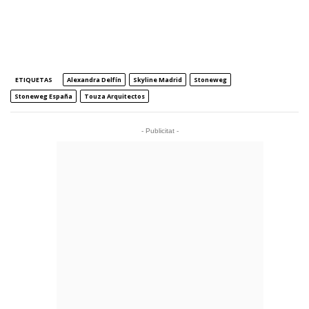
ETIQUETAS
Alexandra Delfín
Skyline Madrid
Stoneweg
Stoneweg España
Touza Arquitectos
- Publicitat -