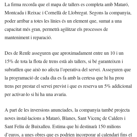
La firma recorda que el mapa de tallers es completa amb Mataró,
Montcada i Reixac i Cornellà de Llobregat. Segons la companyia,
poder arribar a totes les línies és un element que, sumat a una
capacitat més gran, permetrà agilitzar els processos de
manteniment i reparació.
Des de Renfe asseguren que aproximadament entre un 10 i un
15% de tota la flota de trens està als tallers, si bé garanteixen i
subratllen que això no afecta l’operativa del servei. Asseguren que
la programació de cada dia es fa amb la certesa que hi ha prou
trens per prestar el servei previst i que es reserva un 5% addicional
per activar-lo si hi ha una avaria.
A part de les inversions anunciades, la companyia també projecta
noves instal·lacions a Mataró, Blanes, Sant Vicenç de Calders i
Sant Feliu de Buixalleu. Estima que hi destinarà 150 milions
d’euros, a unes obres que es podrien incorporar al calendari fins el