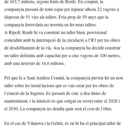
de 163,7 milions, segons fonts de Renfe. En conjunt, la
companyia passarà de tenir espai per reparar alhora 22 vagons a
disposar de 51 vies als tallers. Feia prop de 50 anys que la
companyia ferroviària no invertia en fer nous tallers.
A Ripoll, Renfe hi va construir un taller bàsic provisional
coincidint amb la interrupció de la circulació a l’R3 per les obres
de desdoblament de la via. Ara la companyia ha decidit construir
un taller definitiu amb capacitat per a cinc vagons de 100 metres,
amb una inversió de 16,6 milions.
Pel que fa a Sant Andreu Comtal, la companyia preveu fer un nou
taller sobre les instal·lacions que es van crear per les obres de
l’estació de la Sagrera. Es passarà de cinc a deu línies de
manteniment, i la intenció és que estigui en servei entre el 2028 i
el 2030. La companyia no detalla quin serà el cost de l’obra.
En el cas de Vilanova i la Geltrú, és on hi ha el principal taller de