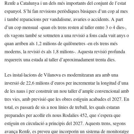
Renfe a Catalunya i un dels més importants del conjunt de l’estat
espanyol. S’hi fan revisions periòdiques bàsiques d’un cop al mes
i també reparacions per vandalisme, avaries o accidents. A part
d’un cop mensual -quan els trens resten al taller entre 3 o 4 dies-,
els vagons també se sotmeten a una revisió a fons cada vuit anys o
quan arriben als 1,2 milions de quilòmetres -en els trens més
moderns, la revisió és als 1,8 milions-. Aquesta revisió profunda
requereix una estada al taller d’aproximadament trenta dies.
Les instal·lacions de Vilanova es modernitzaran ara amb una
inversió de 22,6 milions d’euros per incrementar la longitud d’una
de les naus i per construir un nou taller d’ample convencional amb
tres vies, amb previsió que les obres estiguin acabades el 2027. En
total, es passarà de sis a nou línies de treball, les quals estaran
preparades per acollir els nous Rodalies 452, que s’espera que
estiguin en circulació a principis del 2027. Aquests trens, segons
avança Renfe, es preveu que incorporin un sistema de monitoratge