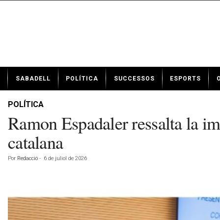
N
SABADELL
POLÍTICA
SUCCESSOS
ESPORTS
o
t
í
POLÍTICA
c
Ramon Espadaler ressalta la impo
i
e
catalana
s
d
Por
Redacció
-
6 de juliol de 2026
e
S
a
b
a
d