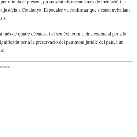
per orienta el present, promovent els mecanismes de mediació i la
 la justícia a Catalunya. Espadaler va confirmar que s’estan treballant
als.
nt més de quatre dècades, i el seu èxit com a eina essencial per a la
ignificatiu per a la preservació del patrimoni jurídic del país, i un
ió.
comanem -