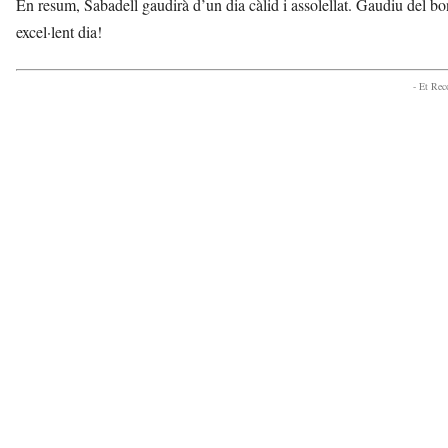
En resum, Sabadell gaudirà d’un dia càlid i assolellat. Gaudiu del bo
excel·lent dia!
- Et Re