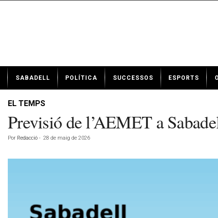
N
SABADELL
POLÍTICA
SUCCESSOS
ESPORTS
o
t
í
EL TEMPS
c
Previsió de l’AEMET a Sabadel
i
e
Por
Redacció
-
28 de maig de 2026
s
d
e
S
a
b
a
d