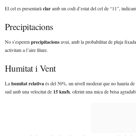
clar
El cel es presentarà
amb un codi d’estat del cel de “11”, indicant
Precipitacions
precipitacions
No s’esperen
avui, amb la probabilitat de pluja fixada
activitats a l’aire lliure.
Humitat i Vent
humitat relativa
La
és del 50%, un nivell moderat que no hauria de p
15 km/h
sud amb una velocitat de
, oferint una mica de brisa agradabl