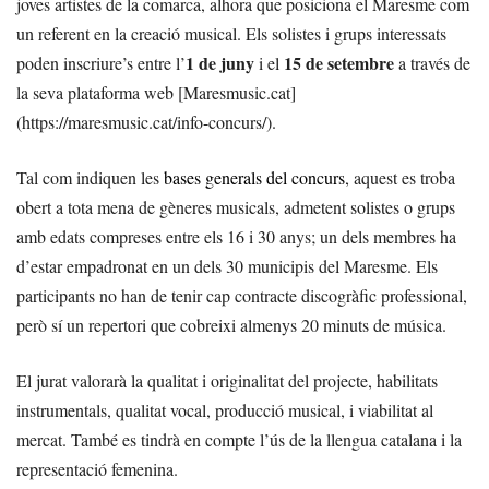
joves artistes de la comarca, alhora que posiciona el Maresme com
un referent en la creació musical. Els solistes i grups interessats
1 de juny
15 de setembre
poden inscriure’s entre l’
i el
a través de
la seva plataforma web [Maresmusic.cat]
(https://maresmusic.cat/info-concurs/).
Tal com indiquen les
bases generals del concurs
, aquest es troba
obert a tota mena de gèneres musicals, admetent solistes o grups
amb edats compreses entre els 16 i 30 anys; un dels membres ha
d’estar empadronat en un dels 30 municipis del Maresme. Els
participants no han de tenir cap contracte discogràfic professional,
però sí un repertori que cobreixi almenys 20 minuts de música.
El jurat valorarà la qualitat i originalitat del projecte, habilitats
instrumentals, qualitat vocal, producció musical, i viabilitat al
mercat. També es tindrà en compte l’ús de la llengua catalana i la
representació femenina.