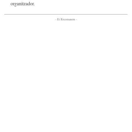
organitzador.
- Et Recomanem -