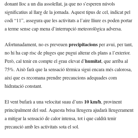
donant lloc a un dia assolellat, ja que no s’esperen núvols
significatius al llarg de la jornada. Aquest tipus de cel, indicat pel
codi “11”, assegura que les activitats a l’aire lliure es poden portar
a terme sense cap mena d’interrupció meteorològica adversa.
precipitacions
Afortunadament, no es preveuen
per avui, per tant,
no hi ha cap risc de pluges que pugui alterar els plans a l’exterior.
humitat
Però, cal tenir en compte el grau elevat d’
, que arriba al
75%. Això farà que la sensació tèrmica sigui encara més calorosa,
així que es recomana prendre precaucions adequades com
hidratació constant.
10 km/h
El vent bufarà a una velocitat suau d’uns
, provinent
principalment del sud. Aquesta brisa lleugera ajudarà lleugerament
a mitigar la sensació de calor intensa, tot i que caldrà tenir
precaució amb les activitats sota el sol.