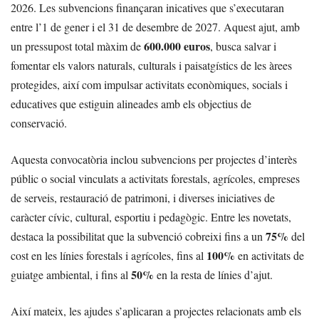
2026. Les subvencions finançaran inicatives que s’executaran
entre l’1 de gener i el 31 de desembre de 2027. Aquest ajut, amb
600.000 euros
un pressupost total màxim de
, busca salvar i
fomentar els valors naturals, culturals i paisatgístics de les àrees
protegides, així com impulsar activitats econòmiques, socials i
educatives que estiguin alineades amb els objectius de
conservació.
Aquesta convocatòria inclou subvencions per projectes d’interès
públic o social vinculats a activitats forestals, agrícoles, empreses
de serveis, restauració de patrimoni, i diverses iniciatives de
caràcter cívic, cultural, esportiu i pedagògic. Entre les novetats,
75%
destaca la possibilitat que la subvenció cobreixi fins a un
del
100%
cost en les línies forestals i agrícoles, fins al
en activitats de
50%
guiatge ambiental, i fins al
en la resta de línies d’ajut.
Així mateix, les ajudes s’aplicaran a projectes relacionats amb els