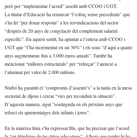
però per “implementar l’acord” assolit amb CCOO i UGT.
La titular d’Educació ha remarcat “l’esforç sense precedents” que
s’ha fet “per donar resposta” a les reivindicacions del sector
“després de 20 anys de congelació del complement salarial
específic”. En aquest sentit, ha apuntat a l’entesa amb CCOO i
UGT que “l’ha incrementat en un 30%” i els sous “d’aquí a quatre
anys augmentaran fins a 3.000 euros anuals”. També ha
mencionat “millores estructurals” per “reforçar” l’atenció a
l’alumnat per valor de 2.000 milions.
Niubó ha garantit el “compromís d’asseure’s” a la taula en la mesa
sectorial de dijous i cercar “vies per reconduir la situació”.
D’aquesta manera, sigui “sostinguda en els pròxims anys que
reforci els aprenentatges dels infants i joves”.
En la mateixa línia s’ha expressat Illa, que ha precisat que l’acord
fa “un blindatge de les ràtios educatives”. Alhora que també hi ha