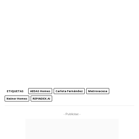
ETIQUETAS
AEDAS Homes
Carlota Fernández
Metrovacesa
Neinor Homes
REPINDEX.AI
- Publicitat -