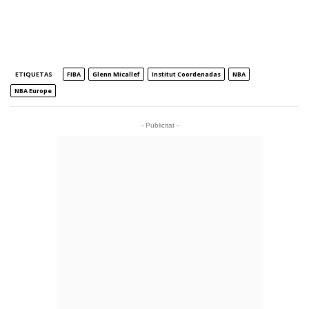
ETIQUETAS
FIBA
Glenn Micallef
Institut Coordenadas
NBA
NBA Europe
- Publicitat -