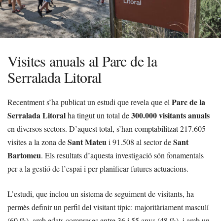
Visites anuals al Parc de la
Serralada Litoral
Parc de la
Recentment s’ha publicat un estudi que revela que el
Serralada Litoral
300.000 visitants anuals
ha tingut un total de
en diversos sectors. D’aquest total, s’han comptabilitzat 217.605
Sant Mateu
Sant
visites a la zona de
i 91.508 al sector de
Bartomeu
. Els resultats d’aquesta investigació són fonamentals
per a la gestió de l’espai i per planificar futures actuacions.
L’estudi, que inclou un sistema de seguiment de visitants, ha
permès definir un perfil del visitant típic: majoritàriament masculí
(60 %), amb edats compreses entre 36 i 55 anys (48 %), i amb un