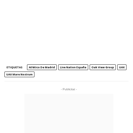
ETIQUETAS
Atlético De Madrid
Live Nation España
Oak View Group
UAX
UAX Mare Nostrum
- Publicitat -