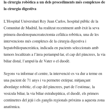
la cirurgia robòtica a un dels procediments més complexos de
la cirurgia digestiva
L’Hospital Universitari Rey Juan Carlos, hospital públic de la
Comunitat de Madrid, ha realitzat recentment amb èxit la seva
primera duodenopancreatectomia cefàlica robòtica, una de les
intervencions més complexes de la cirurgia digestiva i
hepatobiliopancreàtica, indicada en pacients seleccionats amb
tumors localitzats a l’àrea periampul·lar, el cap del pàncrees, la via
biliar distal, l’ampul·la de Vater o el duodè.
Segons va informar el centre, la intervenció es va dur a terme en
una pacient de 71 anys i va permetre extirpar, mitjançant
abordatge robòtic, el cap del pàncrees, part de l’estómac, la
vesícula biliar, la via biliar extrahepàtica, el duodè, els primers
centímetres del jejú i els ganglis regionals pròxims a aquesta zona
anatòmica.