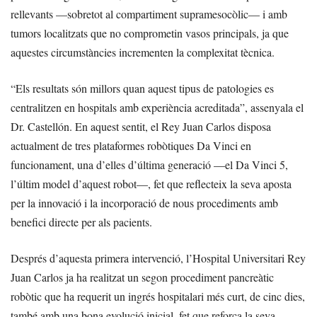
rellevants —sobretot al compartiment supramesocòlic— i amb
tumors localitzats que no comprometin vasos principals, ja que
aquestes circumstàncies incrementen la complexitat tècnica.
“Els resultats són millors quan aquest tipus de patologies es
centralitzen en hospitals amb experiència acreditada”, assenyala el
Dr. Castellón. En aquest sentit, el Rey Juan Carlos disposa
actualment de tres plataformes robòtiques Da Vinci en
funcionament, una d’elles d’última generació —el Da Vinci 5,
l’últim model d’aquest robot—, fet que reflecteix la seva aposta
per la innovació i la incorporació de nous procediments amb
benefici directe per als pacients.
Després d’aquesta primera intervenció, l’Hospital Universitari Rey
Juan Carlos ja ha realitzat un segon procediment pancreàtic
robòtic que ha requerit un ingrés hospitalari més curt, de cinc dies,
també amb una bona evolució inicial, fet que reforça la seva