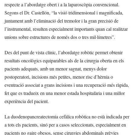
respecte a l’abordatge obert i a la laparoscòpia convencional.
Segons el Dr. Castellón, “la visió tridimensional i magnificada,
juntament amb l’eliminació del tremolor i la gran precisió de
l’instrumental, resulten especialment importants quan cal realitzar
unions sobre estructures de només dos o tres mil·límetres”.
Des del punt de vista clínic, l’abordatge robòtic permet obtenir
resultats oncològics equiparables als de la cirurgia oberta en els
pacients adequats, amb un menor sagnat, menys dolor
postoperatori, incisions més petites, menor risc d’hèrnia o
eventració associat a grans incisions i una recuperació més ràpida,
fet que es tradueix en una menor estada hospitalària i una millor
experiència del pacient.
La duodenopancreatectomia cefàlica robòtica no està indicada per
a tots els pacients, sinó per a casos seleccionats, especialment en
pacients no gaire obesos, sense cirurgies abdominals prèvies