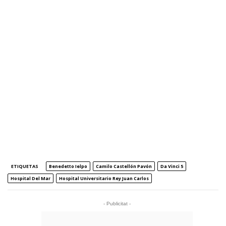
ETIQUETAS
Benedetto Ielpo
Camilo Castellón Pavón
Da Vinci 5
Hospital Del Mar
Hospital Universitario Rey Juan Carlos
- Publicitat -