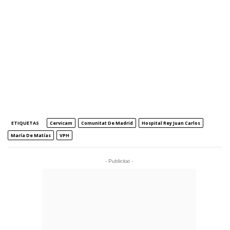
ETIQUETAS
Cervicam
Comunitat De Madrid
Hospital Rey Juan Carlos
María De Matías
VPH
- Publicitat -