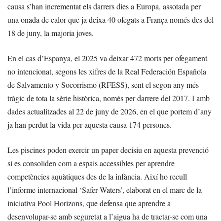
causa s’han incrementat els darrers dies a Europa, assotada per
una onada de calor que ja deixa 40 ofegats a França només des del
18 de juny, la majoria joves.
En el cas d’Espanya, el 2025 va deixar 472 morts per ofegament
no intencionat, segons les xifres de la Real Federación Española
de Salvamento y Socorrismo (RFESS), sent el segon any més
tràgic de tota la sèrie històrica, només per darrere del 2017. I amb
dades actualitzades al 22 de juny de 2026, en el que portem d’any
ja han perdut la vida per aquesta causa 174 persones.
Les piscines poden exercir un paper decisiu en aquesta prevenció
si es consoliden com a espais accessibles per aprendre
competències aquàtiques des de la infància. Així ho recull
l’informe internacional ‘Safer Waters’, elaborat en el marc de la
iniciativa Pool Horizons, que defensa que aprendre a
desenvolupar-se amb seguretat a l’aigua ha de tractar-se com una