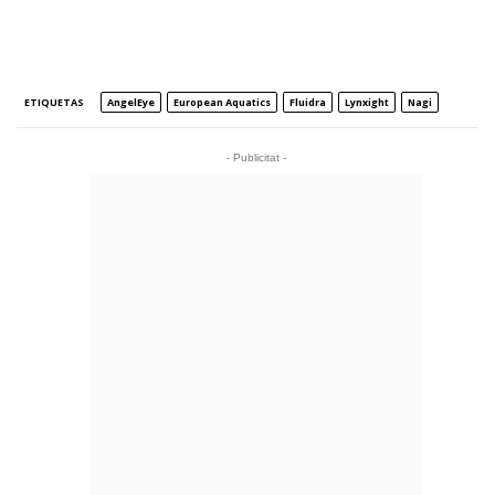
ETIQUETAS
AngelEye
European Aquatics
Fluidra
Lynxight
Nagi
- Publicitat -