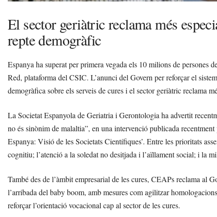
El sector geriàtric reclama més especia
repte demogràfic
Espanya ha superat per primera vegada els 10 milions de persones d
Red, plataforma del CSIC. L’anunci del Govern per reforçar el siste
demogràfica sobre els serveis de cures i el sector geriàtric reclama mé
La Societat Espanyola de Geriatria i Gerontologia ha advertit recentme
no és sinònim de malaltia”, en una intervenció publicada recentment p
Espanya: Visió de les Societats Científiques’. Entre les prioritats asse
cognitiu; l’atenció a la soledat no desitjada i l’aïllament social; i la m
També des de l’àmbit empresarial de les cures, CEAPs reclama al Gov
l’arribada del baby boom, amb mesures com agilitzar homologacions, 
reforçar l’orientació vocacional cap al sector de les cures.