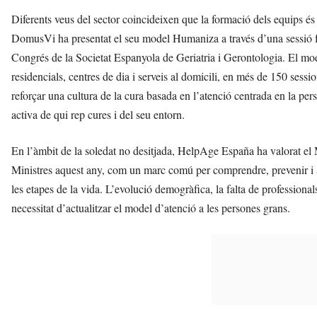
Diferents veus del sector coincideixen que la formació dels equips é
DomusVi ha presentat el seu model Humaniza a través d’una sessió f
Congrés de la Societat Espanyola de Geriatria i Gerontologia. El m
residencials, centres de dia i serveis al domicili, en més de 150 sessi
reforçar una cultura de la cura basada en l’atenció centrada en la perso
activa de qui rep cures i del seu entorn.
En l’àmbit de la soledat no desitjada, HelpAge España ha valorat el M
Ministres aquest any, com un marc comú per comprendre, prevenir i abo
les etapes de la vida. L’evolució demogràfica, la falta de professional
necessitat d’actualitzar el model d’atenció a les persones grans.