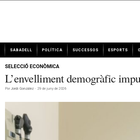
N
SABADELL
POLÍTICA
SUCCESSOS
ESPORTS
o
t
í
SELECCIÓ ECONÒMICA
c
L’envelliment demogràfic impul
i
e
Por
Jordi González
-
29 de juny de 2026
s
d
e
S
a
b
a
d