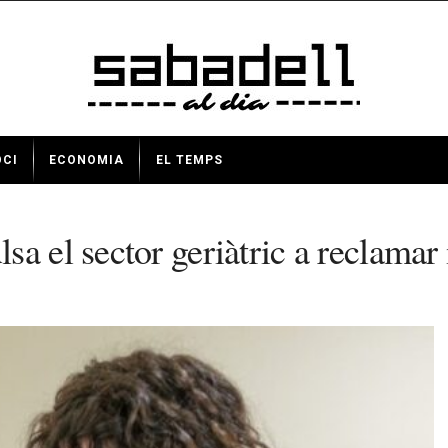
OCI
ECONOMIA
EL TEMPS
sa el sector geriàtric a reclama