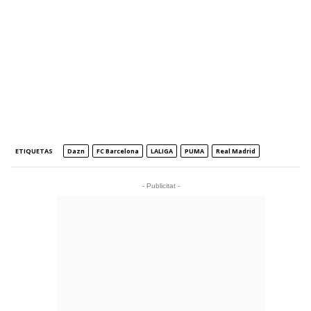
ETIQUETAS
Dazn
FC Barcelona
LALIGA
PUMA
Real Madrid
- Publicitat -