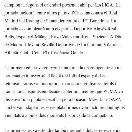
campionat, segons el calendari presentat ahir per LALIGA. La
jornada inclourà, entre altres partits, l’Osasuna contra el Real
Madrid i el Racing de Santander contra el FC Barcelona. La
jornada es completarà amb els partits Deportivo Alavés-Real
Betis, Espanyol-Màlaga, Rayo Vallecano-Reial Societat, Atlètic
de Madrid-Llevant, Sevilla-Deportivo de La Coruña, Vila-real-
Athletic Club, Celta-Elx i València-Getafe.
La primera edició va convertir una jornada de competició en un
homenatge transversal al llegat del futbol espanyol. Les
retransmissions van incorporar marcadors, grafismes, rètols i
transicions inspirats en dècades anteriors, mentre que PUMA va
dissenyar una pilota específica per a l’ocasió. Movistar i DAZN
també van adaptar les seves plataformes i van incloure continguts
vinculats a alguns dels moments històrics de la competició.
La proposta es va estendre també més enllà dels terrenys de joc