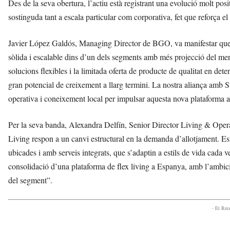
Des de la seva obertura, l’actiu està registrant una evolució molt po
sostinguda tant a escala particular com corporativa, fet que reforça e
Javier López Galdós, Managing Director de BGO, va manifestar que
sòlida i escalable dins d’un dels segments amb més projecció del m
solucions flexibles i la limitada oferta de producte de qualitat en det
gran potencial de creixement a llarg termini. La nostra aliança amb 
operativa i coneixement local per impulsar aquesta nova plataforma 
Per la seva banda, Alexandra Delfín, Senior Director Living & Oper
Living respon a un canvi estructural en la demanda d’allotjament. Est
ubicades i amb serveis integrats, que s’adaptin a estils de vida ca
consolidació d’una plataforma de flex living a Espanya, amb l’ambici
del segment”.
- Et Re