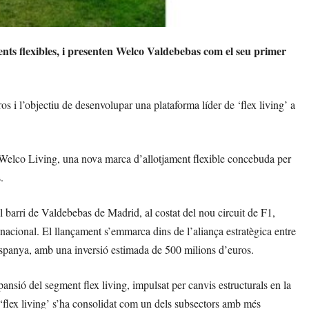
nts flexibles, i presenten Welco Valdebebas com el seu primer
 i l’objectiu de desenvolupar una plataforma líder de ‘flex living’ a
elco Living, una nova marca d’allotjament flexible concebuda per
.
 barri de Valdebebas de Madrid, al costat del nou circuit de F1,
nacional. El llançament s’emmarca dins de l’aliança estratègica entre
spanya, amb una inversió estimada de 500 milions d’euros.
nsió del segment flex living, impulsat per canvis estructurals en la
el ‘flex living’ s’ha consolidat com un dels subsectors amb més