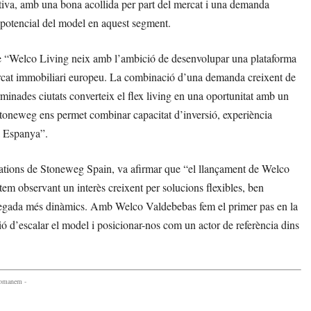
sitiva, amb una bona acollida per part del mercat i una demanda
l potencial del model en aquest segment.
 “Welco Living neix amb l’ambició de desenvolupar una plataforma
ercat immobiliari europeu. La combinació d’una demanda creixent de
erminades ciutats converteix el flex living en una oportunitat amb un
Stoneweg ens permet combinar capacitat d’inversió, experiència
a Espanya”.
ations de Stoneweg Spain, va afirmar que “el llançament de Welco
em observant un interès creixent per solucions flexibles, ben
da vegada més dinàmics. Amb Welco Valdebebas fem el primer pas en la
ó d’escalar el model i posicionar-nos com un actor de referència dins
comanem -