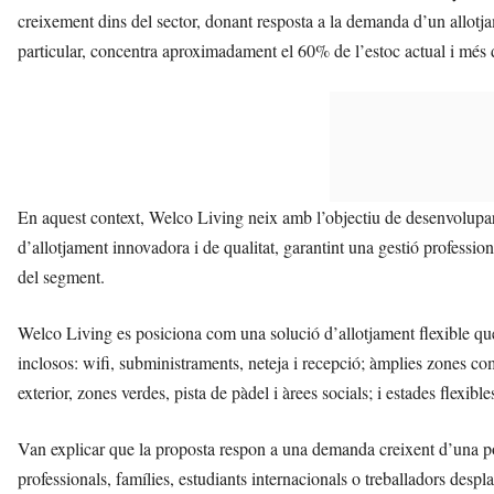
creixement dins del sector, donant resposta a la demanda d’un allotjame
particular, concentra aproximadament el 60% de l’estoc actual i més
En aquest context, Welco Living neix amb l’objectiu de desenvolupar 
d’allotjament innovadora i de qualitat, garantint una gestió professio
del segment.
Welco Living es posiciona com una solució d’allotjament flexible q
inclosos: wifi, subministraments, neteja i recepció; àmplies zones c
exterior, zones verdes, pista de pàdel i àrees socials; i estades flexibl
Van explicar que la proposta respon a una demanda creixent d’una pob
professionals, famílies, estudiants internacionals o treballadors despl