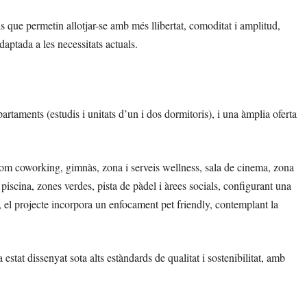
is que permetin allotjar-se amb més llibertat, comoditat i amplitud,
daptada a les necessitats actuals.
taments (estudis i unitats d’un i dos dormitoris), i una àmplia oferta
com coworking, gimnàs, zona i serveis wellness, sala de cinema, zona
piscina, zones verdes, pista de pàdel i àrees socials, configurant una
ix, el projecte incorpora un enfocament pet friendly, contemplant la
tat dissenyat sota alts estàndards de qualitat i sostenibilitat, amb