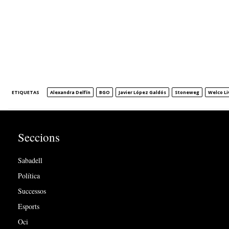
ETIQUETAS
Alexandra Delfín
BGO
Javier López Galdós
Stoneweg
Welco Li
Seccions
Sabadell
Política
Successos
Esports
Oci