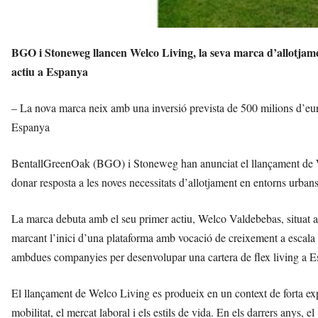
BGO i Stoneweg llancen Welco Living, la seva marca d’allotjame
actiu a Espanya
– La nova marca neix amb una inversió prevista de 500 milions d’euros
Espanya
BentallGreenOak (BGO) i Stoneweg han anunciat el llançament de W
donar resposta a les noves necessitats d’allotjament en entorns urbans
La marca debuta amb el seu primer actiu, Welco Valdebebas, situat al
marcant l’inici d’una plataforma amb vocació de creixement a escala 
ambdues companyies per desenvolupar una cartera de flex living a E
El llançament de Welco Living es produeix en un context de forta expa
mobilitat, el mercat laboral i els estils de vida. En els darrers anys, 