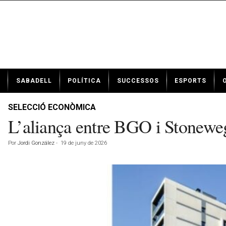
N
SABADELL
POLÍTICA
SUCCESSOS
ESPORTS
o
t
í
SELECCIÓ ECONÒMICA
c
L’aliança entre BGO i Stonewe
i
e
Por
Jordi González
-
19 de juny de 2026
s
d
e
S
a
b
a
d