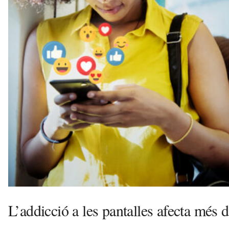
e
l
l
a
v
u
i
L’addicció a les pantalles afecta més 