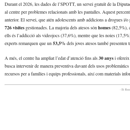
Durant el 2026, les dades de l’SPOTT, un servei gratuït de la Diput
al centre per problemes relacionats amb les pantalles. Aquest percen
anterior. El servei, que atén adolescents amb addicions a drogues i/o p
726 visites
homes
gestionades. La majoria dels atesos són
(82,5%), 
ells és l’addicció als videojocs (37,6%), mentre que les noies (17,5
53,5%
experts remarquen que un
dels joves atesos també presenten t
30 anys
A més, el centre ha ampliat l’edat d’atenció fins als
i ofereix
busca intervenir de manera preventiva davant dels usos problemàtics de
recursos per a famílies i equips professionals, així com materials info
- Et Re