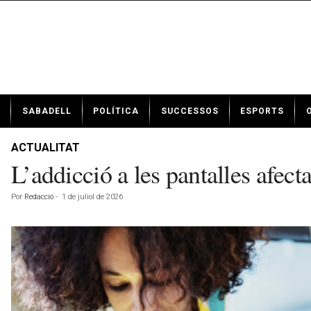
N
SABADELL
POLÍTICA
SUCCESSOS
ESPORTS
o
t
í
ACTUALITAT
c
L’addicció a les pantalles afec
i
e
Por
Redacció
-
1 de juliol de 2026
s
d
e
S
a
b
a
d