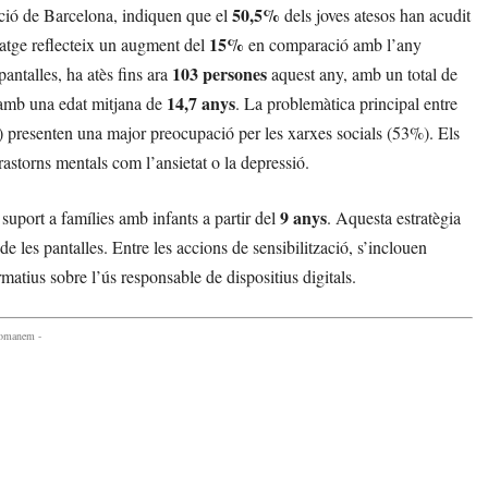
50,5%
ació de Barcelona, indiquen que el
dels joves atesos han acudit
15%
tatge reflecteix un augment del
en comparació amb l’any
103 persones
antalles, ha atès fins ara
aquest any, amb un total de
14,7 anys
amb una edat mitjana de
. La problemàtica principal entre
%) presenten una major preocupació per les xarxes socials (53%). Els
rastorns mentals com l’ansietat o la depressió.
9 anys
 suport a famílies amb infants a partir del
. Aquesta estratègia
 les pantalles. Entre les accions de sensibilització, s’inclouen
rmatius sobre l’ús responsable de dispositius digitals.
comanem -