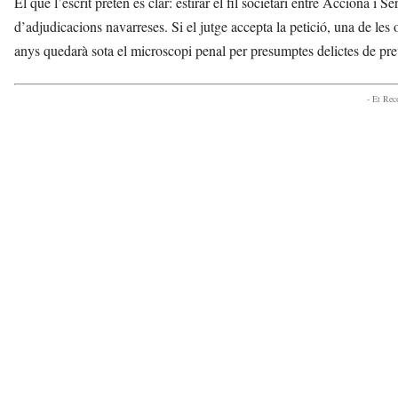
El que l’escrit pretén és clar: estirar el fil societari entre Acciona i 
d’adjudicacions navarreses. Si el jutge accepta la petició, una de le
anys quedarà sota el microscopi penal per presumptes delictes de pre
- Et Re