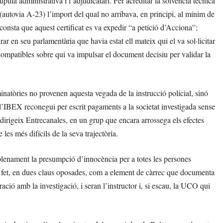
ula administrativa i l’adjudicatari. Per acreditar la solvència tècnica
(autovia A-23) l’import del qual no arribava, en principi, al mínim de
consta que aquest certificat es va expedir “a petició d’Acciona”;
r en seu parlamentària que havia estat ell mateix qui el va sol·licitar
ncompatibles sobre qui va impulsar el document decisiu per validar la
inatòries no provenen aquesta vegada de la instrucció policial, sinó
’IBEX reconegui per escrit pagaments a la societat investigada sense
 dirigeix Entrecanales, en un grup que encara arrossega els efectes
les més difícils de la seva trajectòria.
x plenament la presumpció d’innocència per a totes les persones
de fet, en dues claus oposades, com a element de càrrec que documenta
ració amb la investigació, i seran l’instructor i, si escau, la UCO qui