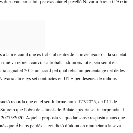
s dues van constituir per executar el pavelló Navarra Arena i l’Arxiu
a la mercantil que es troba al centre de la investigació —la societat
è va rebre a canvi. La troballa adquireix tot el seu sentit en
ia signat el 2015 un acord pel qual rebia un percentatge net de les
a Navarra almenys set contractes en UTE per desenes de milions
cusació recorda que en el seu Informe núm. 177/2025, de l’11 de
 Suprem que l’obra dels túnels de Belate “podria ser incorporada al
al 20775/2020. Aquella proposta va quedar sense resposta abans que
prés que Ábalos perdés la condició d’aforat en renunciar a la seva