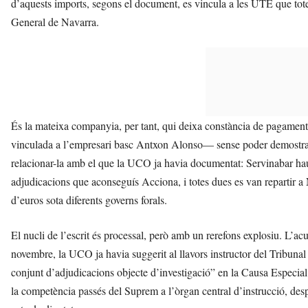
d’aquests imports, segons el document, es vincula a les UTE que tote
General de Navarra.
És la mateixa companyia, per tant, qui deixa constància de pagaments 
vinculada a l’empresari basc Antxon Alonso— sense poder demostrar qu
relacionar-la amb el que la UCO ja havia documentat: Servinabar haur
adjudicacions que aconseguís Acciona, i totes dues es van repartir 
d’euros sota diferents governs forals.
El nucli de l’escrit és processal, però amb un rerefons explosiu. L’a
novembre, la UCO ja havia suggerit al llavors instructor del Tribunal
conjunt d’adjudicacions objecte d’investigació” en la Causa Especi
la competència passés del Suprem a l’òrgan central d’instrucció, des