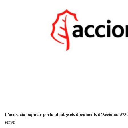
e
l
l
a
v
u
i
L’acusació popular porta al jutge els documents d’Acciona: 373
servei