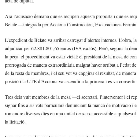
acta de diputat.
Ara l’acusació demana que es recuperi aquesta proposta i que es req
Belate —integrada per Acciona Construcción, Excavaciones Fermín O
L’expedient de Belate va arribar carregat d’alertes internes. L’obra,
adjudicar per 62.881.801,65 euros (IVA exclòs). Però, segons la den
la peça, el procediment va estar viciat: el president de la mesa de co
prorrogada de manera extraordinària malgrat haver arribat a l’edat de 
de la resta de membres, i el seu vot va capgirar el resultat, de maner
posició i la UTE d’Acciona va ascendir a la primera i es va convertir 
Tres dels vuit membres de la mesa —el secretari, l’interventor i el 
signar fins a sis vots particulars denunciant la manca de motivació i el
romandre diversos dies en una unitat de xarxa accessible a qualsevol
la licitació.