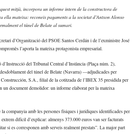
quest mitjà, incorpora un informe intern de la constructora de
a ella mateixa: reconeix pagaments a la societat d’Antxon Alonso
ormalment el túnel de Belate al sumari.
secretari d’Organització del PSOE Santos Cerdán i de l’exministre José
ompromès l’aporta la mateixa protagonista empresarial.
 d’Instrucció del Tribunal Central d’Instància (Plaça núm. 2),
e desdoblament del túnel de Belate (Navarra) —adjudicades per
onstrucción, S.A., filial de la cotitzada de l’IBEX 35 presidida per
 un document demolidor: un informe elaborat per la mateixa
de la companyia amb les persones físiques i jurídiques identificades per
extrem difícil d’explicar: almenys 373.000 euros van ser facturats
ar si es corresponen amb serveis realment prestats”. La major part