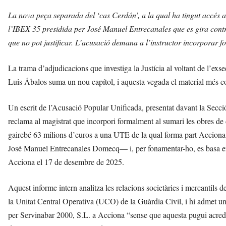
La nova peça separada del ‘cas Cerdán’, a la qual ha tingut accés a
l’IBEX 35 presidida per José Manuel Entrecanales que es gira contr
que no pot justificar. L’acusació demana a l’instructor incorporar f
La trama d’adjudicacions que investiga la Justícia al voltant de l’ex
Luis Ábalos suma un nou capítol, i aquesta vegada el material més c
Un escrit de l’Acusació Popular Unificada, presentat davant la Secció
reclama al magistrat que incorpori formalment al sumari les obres d
gairebé 63 milions d’euros a una UTE de la qual forma part Acciona C
José Manuel Entrecanales Domecq— i, per fonamentar-ho, es basa en
Acciona el 17 de desembre de 2025.
Aquest informe intern analitza les relacions societàries i mercantils 
la Unitat Central Operativa (UCO) de la Guàrdia Civil, i hi admet un 
per Servinabar 2000, S.L. a Acciona “sense que aquesta pugui acredit