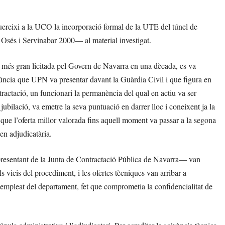
uereixi a la UCO la incorporació formal de la UTE del túnel de
sés i Servinabar 2000— al material investigat.
 la més gran licitada pel Govern de Navarra en una dècada, es va
úncia que UPN va presentar davant la Guàrdia Civil i que figura en
ntractació, un funcionari la permanència del qual en actiu va ser
jubilació, va emetre la seva puntuació en darrer lloc i coneixent ja la
a que l’oferta millor valorada fins aquell moment va passar a la segona
en adjudicatària.
representant de la Junta de Contractació Pública de Navarra— van
s vicis del procediment, i les ofertes tècniques van arribar a
 empleat del departament, fet que comprometia la confidencialitat de