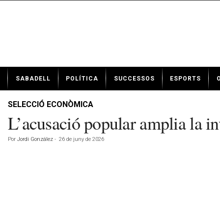
N
SABADELL
POLÍTICA
SUCCESSOS
ESPORTS
o
t
í
SELECCIÓ ECONÒMICA
c
L’acusació popular amplia la in
i
e
Por
Jordi González
-
26 de juny de 2026
s
d
e
S
a
b
a
d