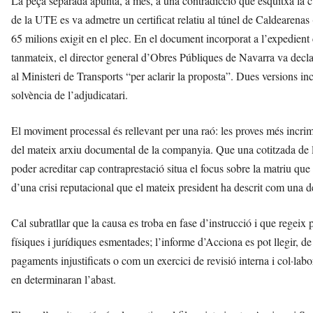
La peça separada apunta, a més, a una contradicció que esquitxa la cúp
de la UTE es va admetre un certificat relatiu al túnel de Caldearenas 
65 milions exigit en el plec. En el document incorporat a l’expedient 
tanmateix, el director general d’Obres Públiques de Navarra va declara
al Ministeri de Transports “per aclarir la proposta”. Dues versions i
solvència de l’adjudicatari.
El moviment processal és rellevant per una raó: les proves més incrim
del mateix arxiu documental de la companyia. Que una cotitzada de l
poder acreditar cap contraprestació situa el focus sobre la matriu que
d’una crisi reputacional que el mateix president ha descrit com una de 
Cal subratllar que la causa es troba en fase d’instrucció i que regei
físiques i jurídiques esmentades; l’informe d’Acciona es pot llegir, 
pagaments injustificats o com un exercici de revisió interna i col·labo
en determinaran l’abast.