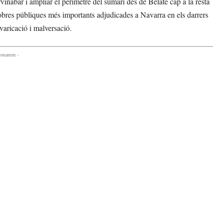
Servinabar i ampliar el perímetre del sumari des de Belate cap a la resta
s obres públiques més importants adjudicades a Navarra en els darrers
varicació i malversació.
comanem -