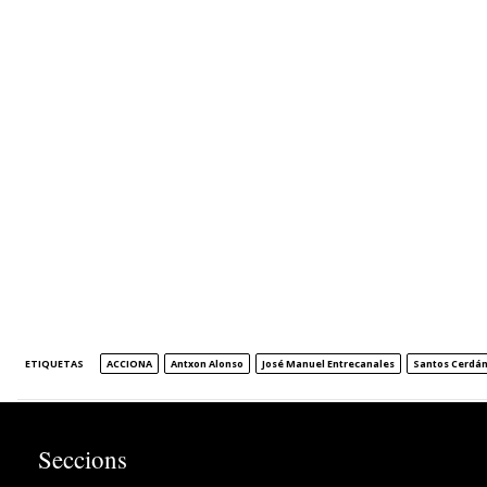
ETIQUETAS
ACCIONA
Antxon Alonso
José Manuel Entrecanales
Santos Cerdá
Seccions