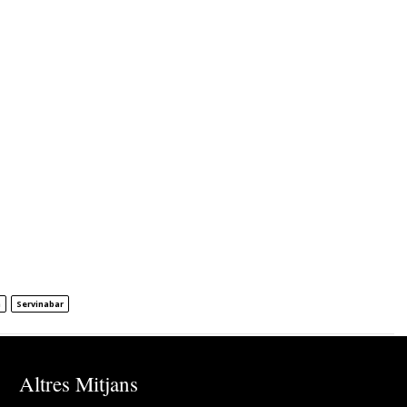
n
Servinabar
Altres Mitjans