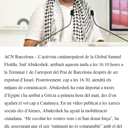
ACN Barcelona – L’activista catalanopalestí de la Global Sumud
Flotilla, Saif Abukeshek, arribarà aquesta tarda a les 16.10 hores a
la Terminal 1 de l’aeroport del Prat de Barcelona després de ser
expulsat d’Israel. Posteriorment, cap a les 16.30, atendrà els
mitjans de comunicació. Abukeshek ha estat deportat a través
d’Egipte i ha arribat a Grècia a primera hora del matí, des d’on
agafarà el vol cap a Catalunya. En un vídeo publicat a les xarxes
socials des d’Atenes, Abukeshek ha agraït la mobilització
ciutadana. “He escoltat les vostres veus i m’han donat força”, ha
dit, assegurant que el seu “patiment no és comparable” amb el del