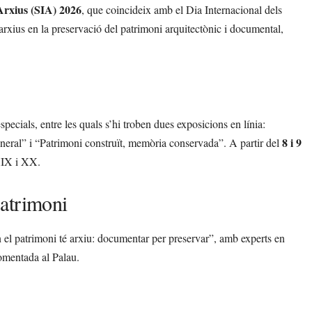
Arxius (SIA) 2026
, que coincideix amb el Dia Internacional dels
arxius en la preservació del patrimoni arquitectònic i documental,
 especials, entre les quals s’hi troben dues exposicions en línia:
8 i 9
General” i “Patrimoni construït, memòria conservada”. A partir del
 XIX i XX.
patrimoni
n el patrimoni té arxiu: documentar per preservar”, amb experts en
omentada al Palau.