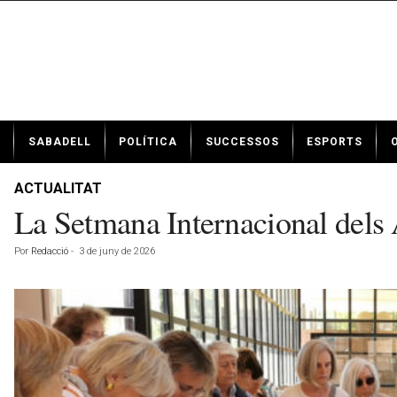
N
SABADELL
POLÍTICA
SUCCESSOS
ESPORTS
o
t
í
ACTUALITAT
c
La Setmana Internacional dels 
i
e
Por
Redacció
-
3 de juny de 2026
s
d
e
S
a
b
a
d