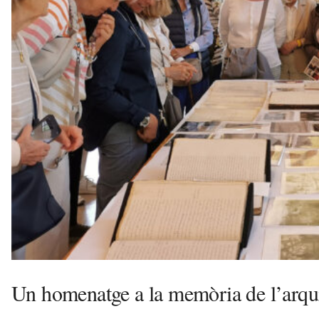
e
l
l
a
v
u
i
Un homenatge a la memòria de l’arqui