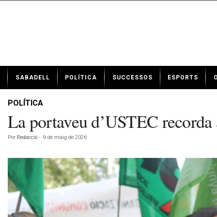
N
SABADELL
POLÍTICA
SUCCESSOS
ESPORTS
o
t
í
POLÍTICA
c
La portaveu d’USTEC recorda al
i
e
Por
Redacció
-
9 de maig de 2026
s
d
e
S
a
b
a
d