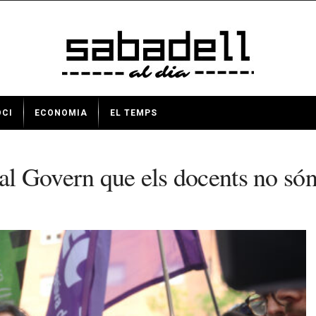
OCI
ECONOMIA
EL TEMPS
 Govern que els docents no són “