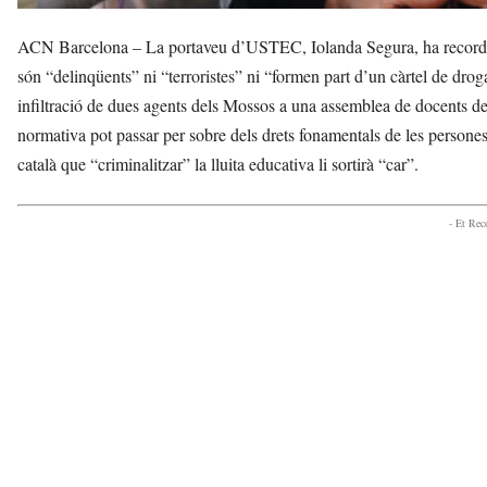
ACN Barcelona – La portaveu d’USTEC, Iolanda Segura, ha recordat 
són “delinqüents” ni “terroristes” ni “formen part d’un càrtel de drog
infiltració de dues agents dels Mossos a una assemblea de docents d
normativa pot passar per sobre dels drets fonamentals de les persones t
català que “criminalitzar” la lluita educativa li sortirà “car”.
- Et Re