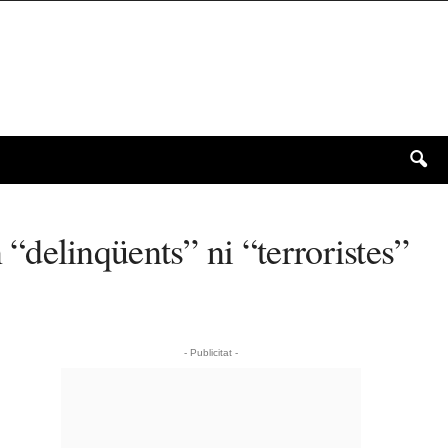
delinqüents” ni “terroristes”
- Publicitat -