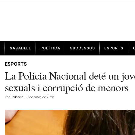
N
SABADELL
POLÍTICA
SUCCESSOS
ESPORTS
o
t
í
ESPORTS
c
La Policia Nacional deté un jo
i
e
sexuals i corrupció de menors
s
d
Por
Redacció
-
7 de maig de 2026
e
S
a
b
a
d