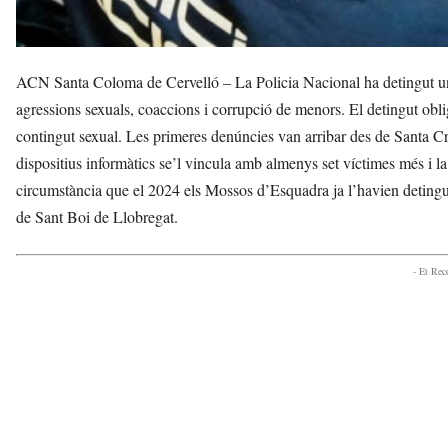
ACN Santa Coloma de Cervelló – La Policia Nacional ha detingut un
agressions sexuals, coaccions i corrupció de menors. El detingut oblig
contingut sexual. Les primeres denúncies van arribar des de Santa Cr
dispositius informàtics se’l vincula amb almenys set víctimes més i l
circumstància que el 2024 els Mossos d’Esquadra ja l’havien detingut p
de Sant Boi de Llobregat.
- Et Re