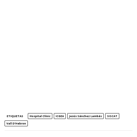
ETIQUETAS
Hospital Clínic
ICGEA
Jesús Sánchez Lambás
SISCAT
Vall D’Hebron