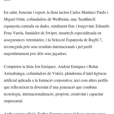
En salut, benestar i esport, la llista inclou Carlos Martínez Pardo i
Miguel Ortín, cofundadors de Wellbeinn, una ‘healthtech’
espanyola centrada en dades, rendiment físic i longevitat; Eduardo
Pena Varela, fundador de Swipet, insurtech especialitzada en
assegurances veterinàries; i la Selecció Espanyola de Rugbi 7,
reconeguda pels seus resultats internacionals i pel perfil
majoritàriament jove dels seus jugadors.
Completen la llista Jon Enríquez, Andoni Enríquez i Beñat
Arrizabalaga, cofundadors de Vidext, plataforma d’intel·ligència
artificial aplicada a la formació corporativa; així com altres perfils
que reflecteixen la diversitat d’una generació que combina
tecnologia, internacionalització, propòsit, creativitat i capacitat
empresarial.
Amb aquesta edició, Forbes Espanya posa el focus en una nova