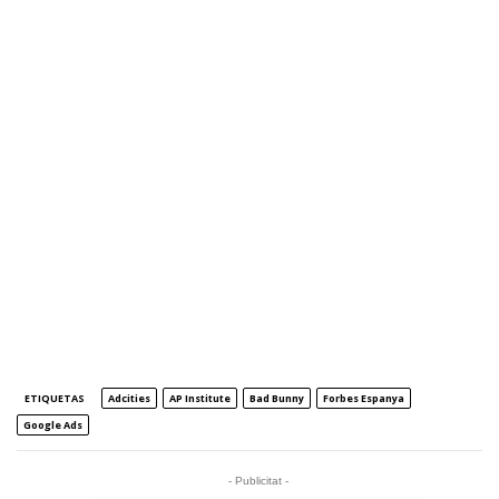
ETIQUETAS
Adcities
AP Institute
Bad Bunny
Forbes Espanya
Google Ads
- Publicitat -