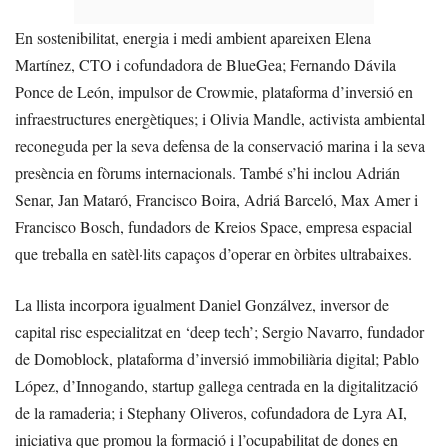
En sostenibilitat, energia i medi ambient apareixen Elena
Martínez, CTO i cofundadora de BlueGea; Fernando Dávila
Ponce de León, impulsor de Crowmie, plataforma d’inversió en
infraestructures energètiques; i Olivia Mandle, activista ambiental
reconeguda per la seva defensa de la conservació marina i la seva
presència en fòrums internacionals. També s’hi inclou Adrián
Senar, Jan Mataró, Francisco Boira, Adriá Barceló, Max Amer i
Francisco Bosch, fundadors de Kreios Space, empresa espacial
que treballa en satèl·lits capaços d’operar en òrbites ultrabaixes.
La llista incorpora igualment Daniel Gonzálvez, inversor de
capital risc especialitzat en ‘deep tech’; Sergio Navarro, fundador
de Domoblock, plataforma d’inversió immobiliària digital; Pablo
López, d’Innogando, startup gallega centrada en la digitalització
de la ramaderia; i Stephany Oliveros, cofundadora de Lyra AI,
iniciativa que promou la formació i l’ocupabilitat de dones en