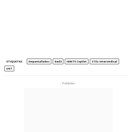
ETIQUETAS
Empantallados
Gad3
IGNITE Copilot
STEs-Intersindical
UGT
- Publicitat -