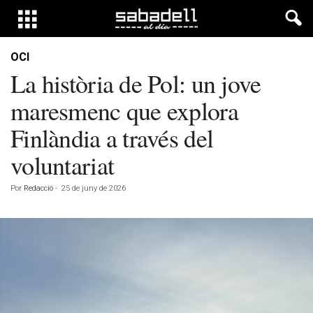
OCI
La història de Pol: un jove
maresmenc que explora
Finlàndia a través del
voluntariat
Por
Redacció
-
25 de juny de 2026