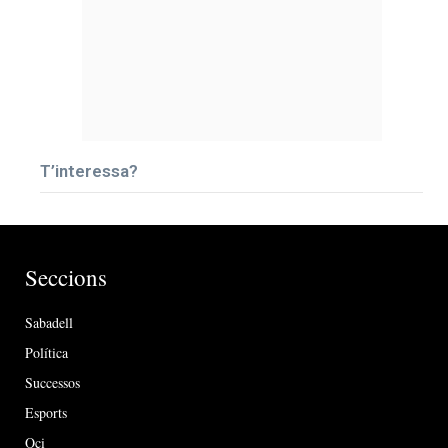
T’interessa?
Seccions
Sabadell
Política
Successos
Esports
Oci