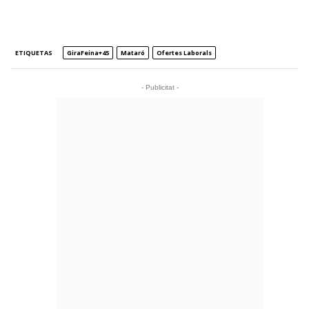
ETIQUETAS
GiraFeina+45
Mataró
Ofertes Laborals
- Publicitat -