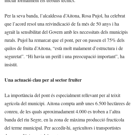
iniciar formalment els treballs tècnics.
Per la seva banda, l’alcaldessa d’Aitona, Rosa Pujol, ha celebrat
que l’acord resol una reivindicació de fa més de 50 anys i ha
agraït la sensibilitat del Govern amb les necessitats dels municipis
rurals. Pujol ha remarcat que el pont, per on passen el 75% dels
quilos de fruita d’Aitona, “està molt malament d’estructura i de
seguretat”. “Hi havia un perill i una preocupació important”, ha
insistit.
Una actuació clau per al sector fruiter
La importància del pont és especialment rellevant per al teixit
agrícola del municipi. Aitona compta amb unes 6.500 hectàrees de
conreu, de les quals aproximadament 4.000 es troben a l’altra
banda del riu Segre, en la zona de màxima producció fructícola
del terme municipal. Per accedir-hi, agricultors i transportistes