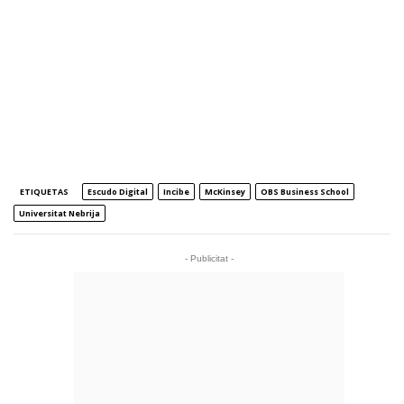
ETIQUETAS
Escudo Digital
Incibe
McKinsey
OBS Business School
Universitat Nebrija
- Publicitat -