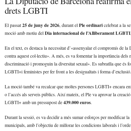
La Diputació de Barcelona reafirma e
drets LGBTI
25 de juny de 2026
Ple ordinari
El passat
, durant el
celebrat a la s
Dia internacional de l’Alliberament LGBTI
moció amb motiu del
En el text, es destaca la necessitat d’«assenyalar el compromís de la 
contra aquest col·lectiu». A més, es va fomentar la importància dels 
discriminació i promoguin la diversitat sexual». Es subratlla que és
LGBTI+i feministes per fer front a les desigualtats i forma d’exclusió
La moció també va recalcar que moltes persones LGBTI+ encara enfro
o l’accés als serveis públics. Així mateix, el Ple va aprovar la creaci
439.000 euros
LGBTI+ amb un pressupost de
.
Durant la sessió, es va decidir a més sumar esforços per modificar la p
municipals, amb l’objectiu de millorar les condicions laborals i l’or