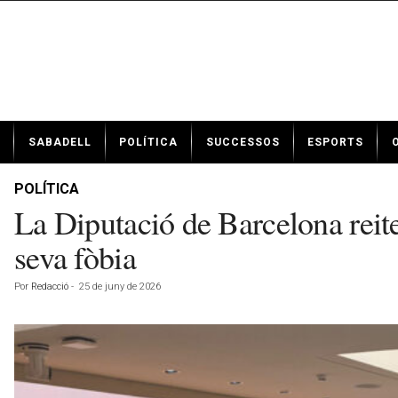
N
SABADELL
POLÍTICA
SUCCESSOS
ESPORTS
o
t
í
POLÍTICA
c
La Diputació de Barcelona reit
i
e
seva fòbia
s
d
Por
Redacció
-
25 de juny de 2026
e
S
a
b
a
d