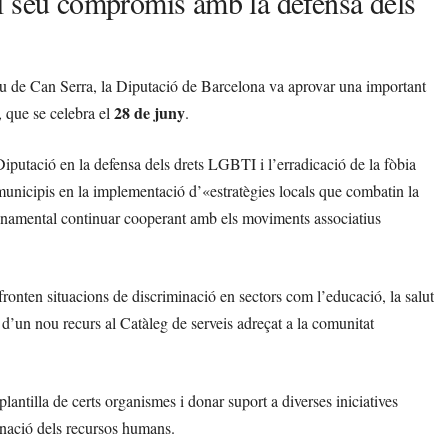
l seu compromís amb la defensa dels
eu de Can Serra, la Diputació de Barcelona va aprovar una important
28 de juny
, que se celebra el
.
Diputació en la defensa dels drets LGBTI i l’erradicació de la fòbia
municipis en la implementació d’«estratègies locals que combatin la
 fonamental continuar cooperant amb els moviments associatius
.
nten situacions de discriminació en sectors com l’educació, la salut
ó d’un nou recurs al Catàleg de serveis adreçat a la comunitat
lantilla de certs organismes i donar suport a diverses iniciatives
denació dels recursos humans.